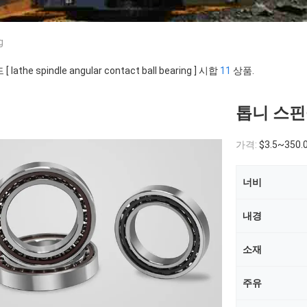
g
 lathe spindle angular contact ball bearing ] 시합
11
상품.
톱니 스핀
가격:
$3.5~350.
너비
내경
소재
주유