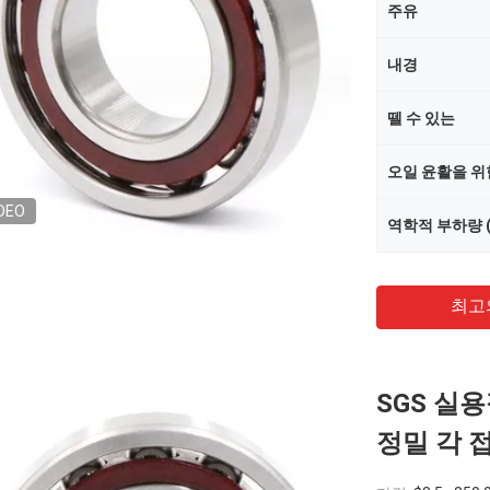
주유
내경
뗄 수 있는
DEO
역학적 부하량 (
최고
SGS 실
정밀 각 