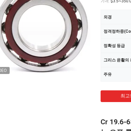
가격:
$3.5~350.
외경
정격정하중(Co
정확성 등급
그리스 윤활의 
DEO
주유
최고
Cr 19.