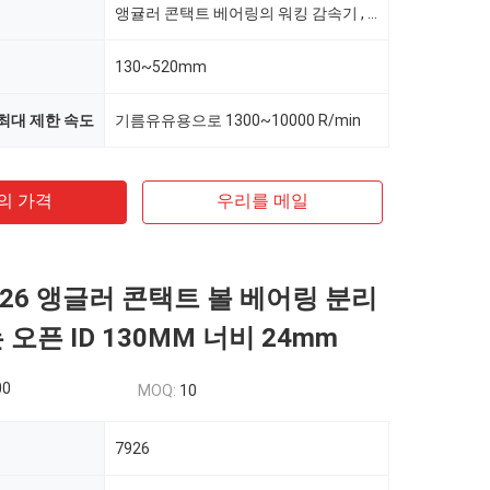
앵귤러 콘택트 베어링의 워킹 감속기 , RV 감속기 앵귤러 콘택트 베어링
130~520mm
최대 제한 속도
기름유유용으로 1300~10000 R/min
의 가격
우리를 메일
926 앵글러 콘택트 볼 베어링 분리
 오픈 ID 130MM 너비 24mm
00
MOQ:
10
7926