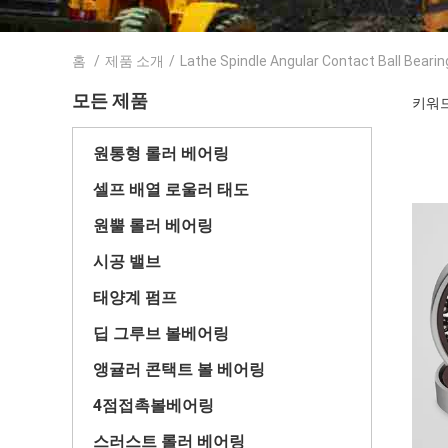
홈
/
제품 소개
/
Lathe Spindle Angular Contact Ball Bearin
모든 제품
키워드 [
원통형 롤러 베어링
셀프 배열 로울러 태도
원뿔 롤러 베어링
시공 밸브
태양계 펌프
딥 그루브 볼베어링
앵귤러 콘택트 볼 베어링
4점접촉볼베어링
스러스트 롤러 베어링