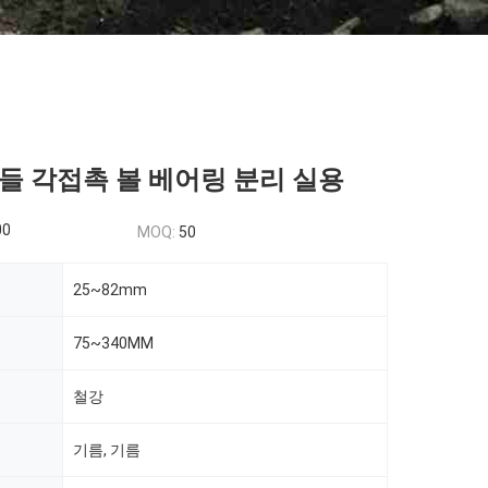
들 각접촉 볼 베어링 분리 실용
00
MOQ:
50
25~82mm
75~340MM
철강
기름, 기름