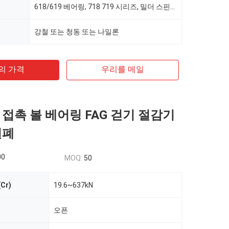
618/619 베어링, 718 719 시리즈, 밀더 스핀들 베어링 / 턴스핀들 베어링
강철 또는 청동 또는 나일론
의 가격
우리를 메일
 접촉 볼 베어링 FAG 걷기 절감기
밀폐
00
MOQ:
50
Cr)
19.6~637kN
오픈