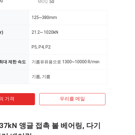
00
MOQ:
50
125~380mm
r)
21.2~ 1020kN
P5, P4, P2
최대 제한 속도
기름유유용으로 1300~10000 R/min
기름, 기름
의 가격
우리를 메일
6-637kN 앵글 접촉 볼 베어링, 다기