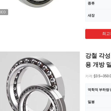
종류
DEO
새장
최고
강철 각성
용 개방 
가격:
$3.5~350.
역학적 부하량 (
밀봉