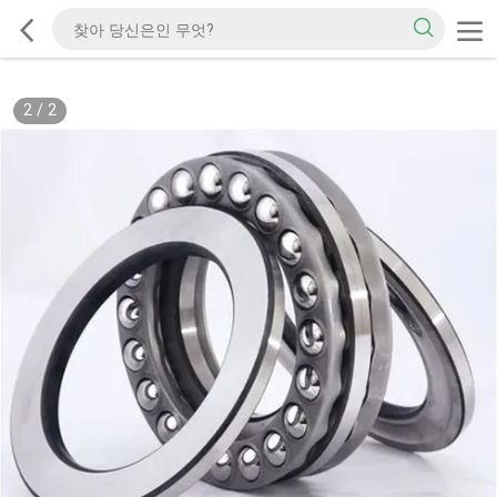
2
/
2