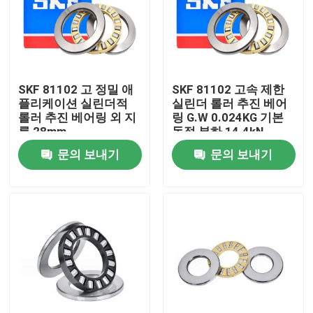
공장 투어
품질 관리
SKF 81102 고 정밀 애
SKF 81102 고속 제한
플리케이션 실린더적
실린더 롤러 추진 베어
롤러 추진 베어링 외 지
링 G.W 0.024KG 기본
뉴스
름 28mm
동적 부하 14.4kN
문의 보내기
문의 보내기
사건
견적을 요청하십시오
원통형 롤러 베어링
셀프 배열 로울러 태도