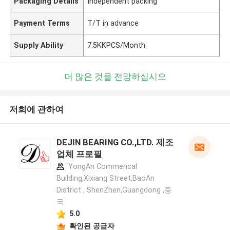
Packaging Details
Independent packing
Payment Terms
T/T in advance
Supply Ability
7.5KKPCS/Month
더 많은 것을 전망하십시오
저희에 관하여
DEJIN BEARING CO.,LTD. 제조
업체 프로필
YongAn Commerical
Building,Xixiang Street,BaoAn
District , ShenZhen,Guangdong ,중
국
5.0
확인된 공급자